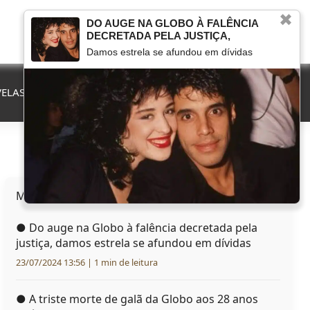
✖
DO AUGE NA GLOBO À FALÊNCIA
DECRETADA PELA JUSTIÇA,
Damos estrela se afundou em dívidas
ELAS
QUE FIM LEVOU
MARCOU NA TV
HERANÇAS
Mais lidas hoje
●
Do auge na Globo à falência decretada pela
justiça, damos estrela se afundou em dívidas
23/07/2024 13:56 | 1 min de leitura
●
A triste morte de galã da Globo aos 28 anos