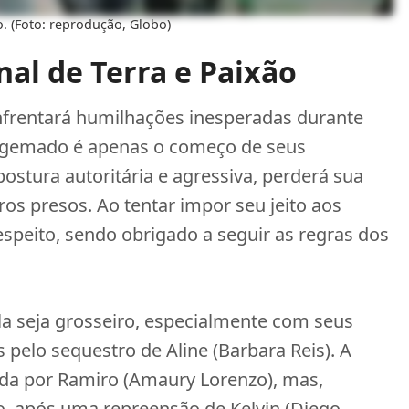
. (Foto: reprodução, Globo)
nal de Terra e Paixão
frentará humilhações inesperadas durante
algemado é apenas o começo de seus
ostura autoritária e agressiva, perderá sua
os presos. Ao tentar impor seu jeito aos
espeito, sendo obrigado a seguir as regras dos
la seja grosseiro, especialmente com seus
pelo sequestro de Aline (Barbara Reis). A
da por Ramiro (Amaury Lorenzo), mas,
o, após uma repreensão de Kelvin (Diego