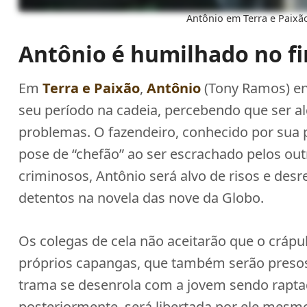
Antônio em Terra e Paixão
Antônio é humilhado no fi
Em
Terra e Paixão
,
Antônio
(Tony Ramos) en
seu período na cadeia, percebendo que ser 
problemas. O fazendeiro, conhecido por sua p
pose de “chefão” ao ser escrachado pelos outr
criminosos, Antônio será alvo de risos e desr
detentos na novela das nove da Globo.
Os colegas de cela não aceitarão que o crápu
próprios capangas, que também serão presos 
trama se desenrola com a jovem sendo rapta
posteriormente, será libertada por ele mesm