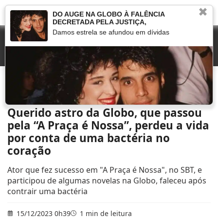
✖
DO AUGE NA GLOBO À FALÊNCIA
DECRETADA PELA JUSTIÇA,
Damos estrela se afundou em dívidas
Início
»
Que fim levou
»
Querido astro da Globo, que passou pela “A Praça é Nossa”,
perdeu a vida por conta de uma bactéria no coração
Querido astro da Globo, que passou
pela “A Praça é Nossa”, perdeu a vida
por conta de uma bactéria no
coração
Ator que fez sucesso em "A Praça é Nossa", no SBT, e
participou de algumas novelas na Globo, faleceu após
contrair uma bactéria
15/12/2023 0h39
1 min de leitura