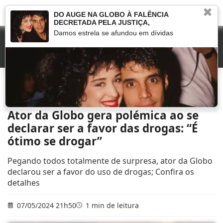
✖
DO AUGE NA GLOBO À FALÊNCIA
DECRETADA PELA JUSTIÇA,
Damos estrela se afundou em dívidas
Início
»
Novelas
»
Ator da Globo gera polémica ao se declarar ser a favor das
drogas: “É ótimo se drogar”
Ator da Globo gera polémica ao se
declarar ser a favor das drogas: “É
ótimo se drogar”
Pegando todos totalmente de surpresa, ator da Globo
declarou ser a favor do uso de drogas; Confira os
detalhes
07/05/2024 21h50
1 min de leitura