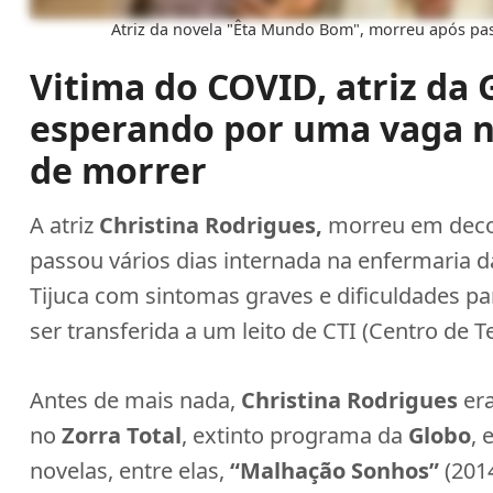
Atriz da novela "Êta Mundo Bom", morreu após pas
Vitima do COVID, atriz da 
esperando por uma vaga nu
de morrer
A atriz
Christina Rodrigues,
morreu em decor
passou vários dias internada na enfermaria 
Tijuca com sintomas graves e dificuldades pa
ser transferida a um leito de CTI (Centro de Te
Antes de mais nada,
Christina Rodrigues
era
no
Zorra Total
, extinto programa da
Globo
, 
novelas, entre elas,
“Malhação Sonhos”
(201