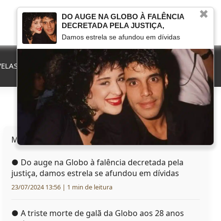
✖
DO AUGE NA GLOBO À FALÊNCIA
DECRETADA PELA JUSTIÇA,
Damos estrela se afundou em dívidas
ELAS
QUE FIM LEVOU
MARCOU NA TV
HERANÇAS
Mais lidas hoje
●
Do auge na Globo à falência decretada pela
justiça, damos estrela se afundou em dívidas
23/07/2024 13:56 | 1 min de leitura
●
A triste morte de galã da Globo aos 28 anos