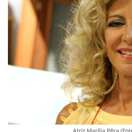
Atriz Marília Pêra (F