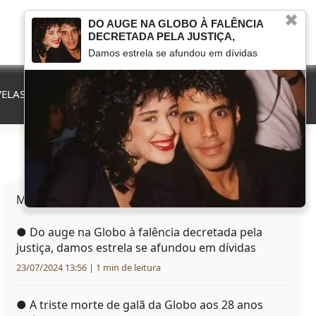
✖
DO AUGE NA GLOBO À FALÊNCIA
DECRETADA PELA JUSTIÇA,
Damos estrela se afundou em dívidas
ELAS
QUE FIM LEVOU
MARCOU NA TV
HERANÇAS
Mais lidas hoje
●
Do auge na Globo à falência decretada pela
justiça, damos estrela se afundou em dívidas
23/07/2024 13:56 | 1 min de leitura
●
A triste morte de galã da Globo aos 28 anos