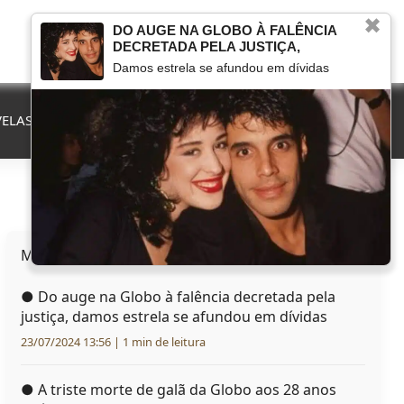
✖
DO AUGE NA GLOBO À FALÊNCIA
DECRETADA PELA JUSTIÇA,
Damos estrela se afundou em dívidas
ELAS
QUE FIM LEVOU
MARCOU NA TV
HERANÇAS
Mais lidas hoje
●
Do auge na Globo à falência decretada pela
justiça, damos estrela se afundou em dívidas
23/07/2024 13:56 | 1 min de leitura
●
A triste morte de galã da Globo aos 28 anos