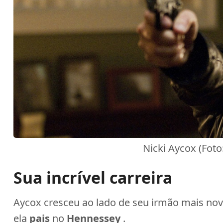
Nicki Aycox (Fot
Sua incrível carreira
Aycox cresceu ao lado de seu irmão mais nov
ela
pais
no
Hennessey
.