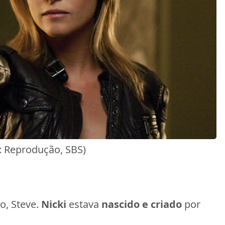
o: Reprodução, SBS)
o, Steve.
Nicki
estava
nascido e criado
por