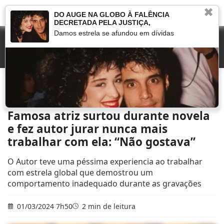
✖
DO AUGE NA GLOBO À FALÊNCIA
DECRETADA PELA JUSTIÇA,
Damos estrela se afundou em dívidas
Início
»
Marcou na TV
»
Famosa atriz surtou durante novela e fez autor jurar
nunca mais trabalhar com ela: “Não gostava”
Famosa atriz surtou durante novela
e fez autor jurar nunca mais
trabalhar com ela: “Não gostava”
O Autor teve uma péssima experiencia ao trabalhar
com estrela global que demostrou um
comportamento inadequado durante as gravações
01/03/2024 7h50
2 min de leitura