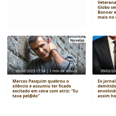
Veterana
Globo se
Bonner e
mais no 
Novelas
09/02/2023 17:54 | 1 min de leitura
09/02/20
Marcos Pasquim quebrou o
Ex jornal
silêncio e assumiu ter ficado
demitido
excitado em cena com atriz: “Eu
envolvid
tava pel@do”
assim ho