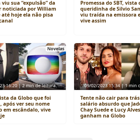
 viu sua “expulsão” da
Promessa do SBT, vista
r noticiada por William
queridinha de Silvio San
 até hoje ela não pisa
viu traída na emissora 
canal
vive assim
Novelas
23 16:20 | 2 min de leitura
09/02/2023 15:34 | 1 min d
ista da Globo que foi
Tente não cair para trás
, após ver seu nome
salário absurdo que Jad
o em escândalo, vive
Chay Suede e Lucy Alve
je
ganham na Globo