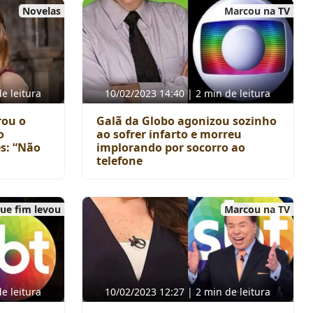
Novelas
Marcou na TV
e leitura
10/02/2023 14:40 | 2 min de leitura
rou o
Galã da Globo agonizou sozinho
o
ao sofrer infarto e morreu
s: “Não
implorando por socorro ao
telefone
ue fim levou
Marcou na TV
e leitura
10/02/2023 12:27 | 2 min de leitura