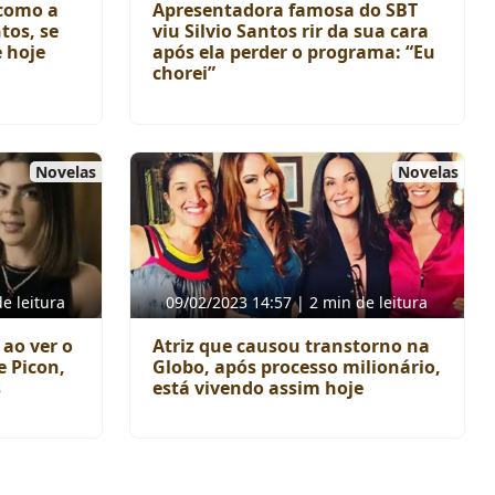
 como a
Apresentadora famosa do SBT
tos, se
viu Silvio Santos rir da sua cara
e hoje
após ela perder o programa: “Eu
chorei”
Novelas
Novelas
e leitura
09/02/2023 14:57 | 2 min de leitura
 ao ver o
Atriz que causou transtorno na
e Picon,
Globo, após processo milionário,
s
está vivendo assim hoje