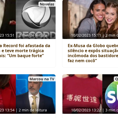
Novelas
23 15:51 | 2 min de leitura
10/02/2023 15:11 | 2 min d
a Record foi afastada da
Ex-Musa da Globo queb
 e teve morte trágica
silêncio e expôs situaçã
ois: “Um baque forte”
incômoda dos bastidore
faz nem cocô”
Marcou na TV
Q
23 13:54 | 2 min de leitura
10/02/2023 13:22 | 3 min d