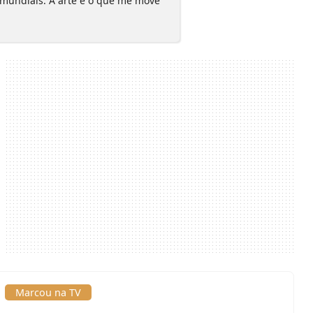
 mundiais. A arte é o que me move
Marcou na TV