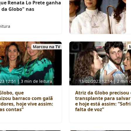
 que Renata Lo Prete ganha
l da Globo" nas
eitura
Marcou na TV
23 12:51 | 3 min de leitura
13/02/2023 12:14 | 2 min d
 Globo, que
Atriz da Globo precisou
izou barraco com galã
transplante para salvar
dores, hoje vive assim:
e hoje está assim: “Sof
 as contas”
falta de voz”