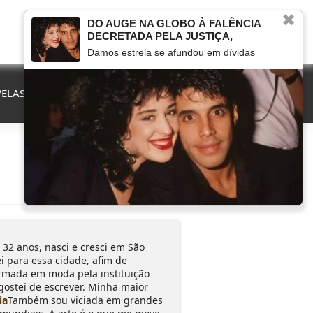
✖
DO AUGE NA GLOBO À FALÊNCIA
DECRETADA PELA JUSTIÇA,
Damos estrela se afundou em dívidas
ELAS
QUE FIM LEVOU
MARCOU NA TV
HERANÇAS
32 anos, nasci e cresci em São
tei para essa cidade, afim de
rmada em moda pela instituição
stei de escrever. Minha maior
ia
Também sou viciada em grandes