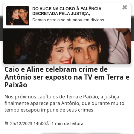
✖
DO AUGE NA GLOBO À FALÊNCIA
DECRETADA PELA JUSTIÇA,
Damos estrela se afundou em dívidas
Início
»
Novelas
»
Caio e Aline celebram crime de Antônio ser exposto na TV em
Terra e Paixão
Caio e Aline celebram crime de
Antônio ser exposto na TV em Terra e
Paixão
Nos próximos capítulos de Terra e Paixão, a justiça
finalmente aparece para Antônio, que durante muito
tempo escapou impune de seus crimes.
25/12/2023 14h00
1 min de leitura