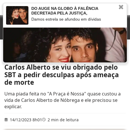
✖
DO AUGE NA GLOBO À FALÊNCIA
DECRETADA PELA JUSTIÇA,
Damos estrela se afundou em dívidas
Início
»
Que fim levou
»
Carlos Alberto se viu obrigado pelo SBT a pedir desculpas
após ameaça de morte
Carlos Alberto se viu obrigado pelo
SBT a pedir desculpas após ameaça
de morte
Uma piada feita no "A Praça é Nossa" quase custou a
vida de Carlos Alberto de Nóbrega e ele precisou se
explicar.
14/12/2023 8h01
2 min de leitura