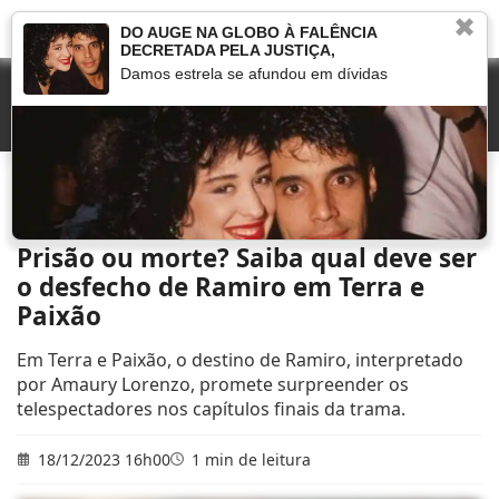
✖
DO AUGE NA GLOBO À FALÊNCIA
DECRETADA PELA JUSTIÇA,
Damos estrela se afundou em dívidas
Início
»
Novelas
»
Prisão ou morte? Saiba qual deve ser o desfecho de Ramiro em
Terra e Paixão
Prisão ou morte? Saiba qual deve ser
o desfecho de Ramiro em Terra e
Paixão
Em Terra e Paixão, o destino de Ramiro, interpretado
por Amaury Lorenzo, promete surpreender os
telespectadores nos capítulos finais da trama.
18/12/2023 16h00
1 min de leitura