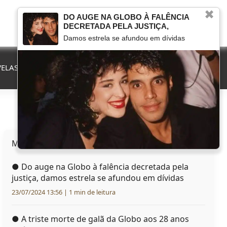
✖
DO AUGE NA GLOBO À FALÊNCIA
DECRETADA PELA JUSTIÇA,
Damos estrela se afundou em dívidas
ELAS
QUE FIM LEVOU
MARCOU NA TV
HERANÇAS
Mais lidas hoje
●
Do auge na Globo à falência decretada pela
justiça, damos estrela se afundou em dívidas
23/07/2024 13:56 | 1 min de leitura
●
A triste morte de galã da Globo aos 28 anos