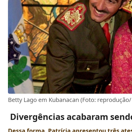
Betty Lago em Kubanacan (Foto: reprodução/
Divergências acabaram send
Dessa forma,
Patrícia
apresentou três at