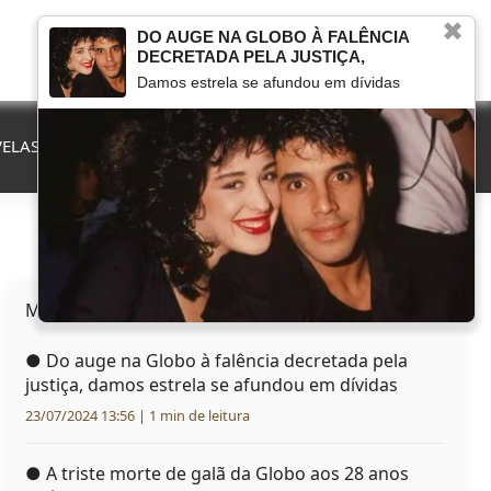
✖
DO AUGE NA GLOBO À FALÊNCIA
DECRETADA PELA JUSTIÇA,
Damos estrela se afundou em dívidas
ELAS
QUE FIM LEVOU
MARCOU NA TV
HERANÇAS
Mais lidas hoje
●
Do auge na Globo à falência decretada pela
justiça, damos estrela se afundou em dívidas
23/07/2024 13:56 | 1 min de leitura
●
A triste morte de galã da Globo aos 28 anos