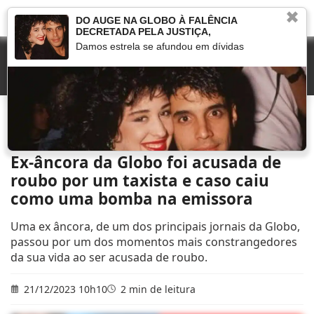
✖
DO AUGE NA GLOBO À FALÊNCIA
DECRETADA PELA JUSTIÇA,
Damos estrela se afundou em dívidas
Início
»
Marcou na TV
»
Ex-âncora da Globo foi acusada de roubo por um taxista e
caso caiu como uma bomba na emissora
Ex-âncora da Globo foi acusada de
roubo por um taxista e caso caiu
como uma bomba na emissora
Uma ex âncora, de um dos principais jornais da Globo,
passou por um dos momentos mais constrangedores
da sua vida ao ser acusada de roubo.
21/12/2023 10h10
2 min de leitura