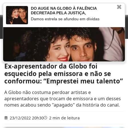
✖
DO AUGE NA GLOBO À FALÊNCIA
DECRETADA PELA JUSTIÇA,
Damos estrela se afundou em dívidas
Início
»
Novelas
»
Ex-apresentador da Globo foi esquecido pela emissora e não se
conformou: “Emprestei meu talento”
Ex-apresentador da Globo foi
esquecido pela emissora e não se
conformou: “Emprestei meu talento”
A Globo não costuma perdoar artistas e
apresentadores que trocam de emissora e um desses
nomes acabou sendo "apagado" da história do canal.
23/12/2022 20h30
2 min de leitura