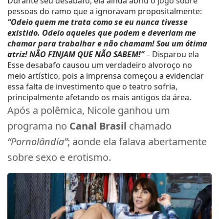
Durante seu desabafo, ela ainda abriu o jogo sobre
pessoas do ramo que a ignoravam propositalmente:
“Odeio quem me trata como se eu nunca tivesse
existido. Odeio aqueles que podem e deveriam me
chamar para trabalhar e não chamam! Sou um ótima
atriz! NÃO FINJAM QUE NÃO SABEM!”
– Disparou ela
Esse desabafo causou um verdadeiro alvoroço no
meio artístico, pois a imprensa começou a evidenciar
essa falta de investimento que o teatro sofria,
principalmente afetando os mais antigos da área.
Após a polêmica, Nicole ganhou um
programa no
Canal Brasil
chamado
“Pornolândia”
; aonde ela falava abertamente
sobre sexo e erotismo.