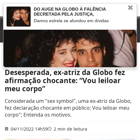
✖
DO AUGE NA GLOBO À FALÊNCIA
DECRETADA PELA JUSTIÇA,
Damos estrela se afundou em dívidas
Início
»
Que fim levou
»
Desesperada, ex-atriz da Globo fez afirmação chocante:
“Vou leiloar meu corpo”
Desesperada, ex-atriz da Globo fez
afirmação chocante: “Vou leiloar
meu corpo”
Considerada um "sex symbol", uma ex-atriz da Globo,
fez declaração chocante em público: Vou leiloar meu
corpo"; Entenda os motivos.
04/11/2022 14h59
2 min de leitura