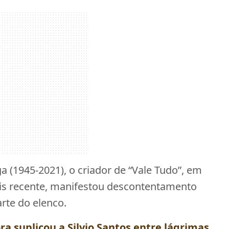
a (1945-2021), o criador de “Vale Tudo”, em
mais recente, manifestou descontentamento
rte do elenco.
a suplicou a Silvio Santos entre lágrimas