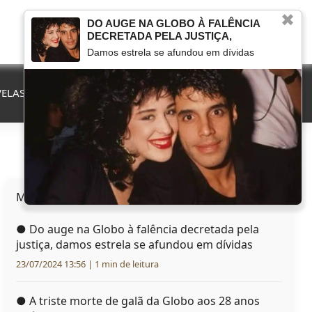
✖
DO AUGE NA GLOBO À FALÊNCIA
DECRETADA PELA JUSTIÇA,
Damos estrela se afundou em dívidas
ELAS
QUE FIM LEVOU
MARCOU NA TV
HERANÇAS
Mais lidas hoje
●
Do auge na Globo à falência decretada pela
justiça, damos estrela se afundou em dívidas
23/07/2024 13:56 | 1 min de leitura
●
A triste morte de galã da Globo aos 28 anos