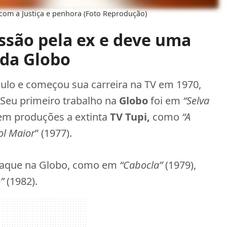
com a Justiça e penhora (Foto Reprodução)
essão pela ex e deve uma
 da Globo
aulo e começou sua carreira na TV em 1970,
Seu primeiro trabalho na
Globo
foi em
“Selva
 em produções a extinta
TV Tupi,
como
“A
ol Maior
” (1977).
estaque na Globo, como em
“Cabocla”
(1979),
o”
(1982).