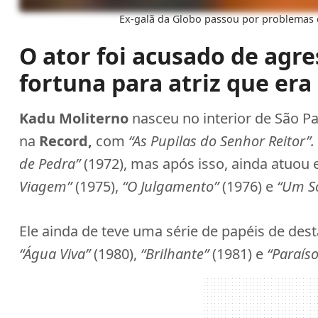
Ex-galã da Globo passou por problemas 
O ator foi acusado de agr
fortuna para atriz que era
Kadu Moliterno
nasceu no interior de São P
na
Record,
com
“As Pupilas do Senhor Reitor”.
de Pedra”
(1972), mas após isso, ainda atuou
Viagem”
(1975),
“O Julgamento”
(1976) e
“Um S
Ele ainda de teve uma série de papéis de d
“Água Viva”
(1980),
“Brilhante”
(1981) e
“Paraís