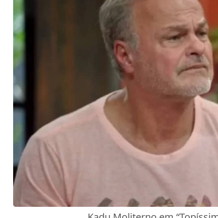
Kadu Moliterno em “Topíssim