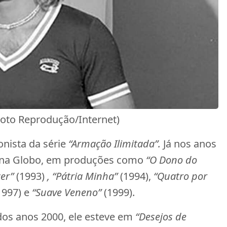
Foto Reprodução/Internet)
onista da série
“Armação Ilimitada”.
Já nos anos
s na Globo, em produções como
“O Dono do
er”
(1993)
, “Pátria Minha”
(1994),
“Quatro por
1997) e
“Suave Veneno”
(1999).
dos anos 2000, ele esteve em
“Desejos de