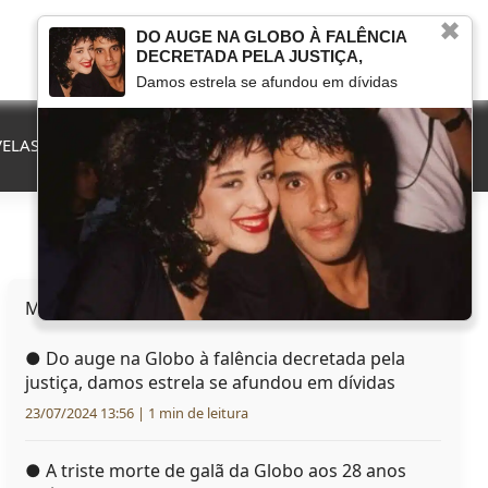
✖
DO AUGE NA GLOBO À FALÊNCIA
DECRETADA PELA JUSTIÇA,
Damos estrela se afundou em dívidas
ELAS
QUE FIM LEVOU
MARCOU NA TV
HERANÇAS
Mais lidas hoje
●
Do auge na Globo à falência decretada pela
justiça, damos estrela se afundou em dívidas
23/07/2024 13:56 | 1 min de leitura
●
A triste morte de galã da Globo aos 28 anos