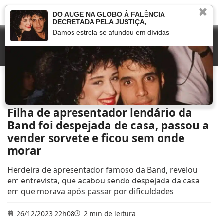
✖
DO AUGE NA GLOBO À FALÊNCIA
DECRETADA PELA JUSTIÇA,
Damos estrela se afundou em dívidas
Início
»
Marcou na TV
»
Filha de apresentador lendário da Band foi despejada de
casa, passou a vender sorvete e ficou sem onde morar
Filha de apresentador lendário da
Band foi despejada de casa, passou a
vender sorvete e ficou sem onde
morar
Herdeira de apresentador famoso da Band, revelou
em entrevista, que acabou sendo despejada da casa
em que morava após passar por dificuldades
26/12/2023 22h08
2 min de leitura