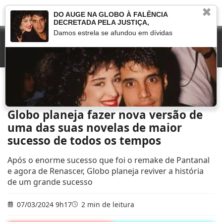
✖
DO AUGE NA GLOBO À FALÊNCIA
DECRETADA PELA JUSTIÇA,
Damos estrela se afundou em dívidas
Início
»
Novelas
»
Globo planeja fazer nova versão de uma das suas novelas de
maior sucesso de todos os tempos
Globo planeja fazer nova versão de
uma das suas novelas de maior
sucesso de todos os tempos
Após o enorme sucesso que foi o remake de Pantanal
e agora de Renascer, Globo planeja reviver a história
de um grande sucesso
07/03/2024 9h17
2 min de leitura