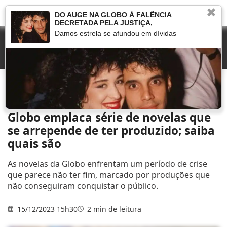
✖
DO AUGE NA GLOBO À FALÊNCIA
DECRETADA PELA JUSTIÇA,
Damos estrela se afundou em dívidas
Início
»
Novelas
»
Globo emplaca série de novelas que se arrepende de ter
produzido; saiba quais são
Globo emplaca série de novelas que
se arrepende de ter produzido; saiba
quais são
As novelas da Globo enfrentam um período de crise
que parece não ter fim, marcado por produções que
não conseguiram conquistar o público.
15/12/2023 15h30
2 min de leitura