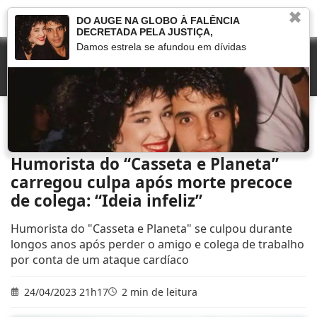
✖
DO AUGE NA GLOBO À FALÊNCIA
DECRETADA PELA JUSTIÇA,
Damos estrela se afundou em dívidas
Início
»
Que fim levou
»
Humorista do “Casseta e Planeta” carregou culpa após
morte precoce de colega: “Ideia infeliz”
Humorista do “Casseta e Planeta”
carregou culpa após morte precoce
de colega: “Ideia infeliz”
Humorista do "Casseta e Planeta" se culpou durante
longos anos após perder o amigo e colega de trabalho
por conta de um ataque cardíaco
24/04/2023 21h17
2 min de leitura