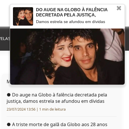
✖
DO AUGE NA GLOBO À FALÊNCIA
DECRETADA PELA JUSTIÇA,
Damos estrela se afundou em dívidas
ELAS
QUE FIM LEVOU
MARCOU NA TV
HERANÇAS
Mais lidas hoje
●
Do auge na Globo à falência decretada pela
justiça, damos estrela se afundou em dívidas
23/07/2024 13:56 | 1 min de leitura
●
A triste morte de galã da Globo aos 28 anos