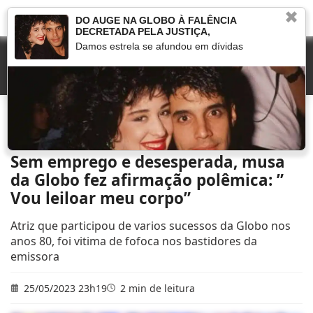
✖
DO AUGE NA GLOBO À FALÊNCIA
DECRETADA PELA JUSTIÇA,
Damos estrela se afundou em dívidas
Início
»
Marcou na TV
»
Sem emprego e desesperada, musa da Globo fez afirmação
polêmica: ” Vou leiloar meu corpo”
Sem emprego e desesperada, musa
da Globo fez afirmação polêmica: ”
Vou leiloar meu corpo”
Atriz que participou de varios sucessos da Globo nos
anos 80, foi vitima de fofoca nos bastidores da
emissora
25/05/2023 23h19
2 min de leitura