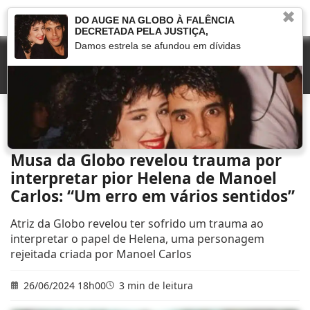
✖
DO AUGE NA GLOBO À FALÊNCIA
DECRETADA PELA JUSTIÇA,
Damos estrela se afundou em dívidas
Início
»
Novelas
»
Musa da Globo revelou trauma por interpretar pior Helena de
Manoel Carlos: “Um erro em vários sentidos”
Musa da Globo revelou trauma por
interpretar pior Helena de Manoel
Carlos: “Um erro em vários sentidos”
Atriz da Globo revelou ter sofrido um trauma ao
interpretar o papel de Helena, uma personagem
rejeitada criada por Manoel Carlos
26/06/2024 18h00
3 min de leitura