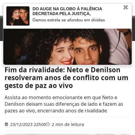
✖
DO AUGE NA GLOBO À FALÊNCIA
DECRETADA PELA JUSTIÇA,
Damos estrela se afundou em dívidas
Início
»
Novelas
»
Fim da rivalidade: Neto e Denilson resolveram anos de conflito
com um gesto de paz ao vivo
Fim da rivalidade: Neto e Denilson
resolveram anos de conflito com um
gesto de paz ao vivo
Assista ao momento emocionante em que Neto e
Denilson deixam suas diferenças de lado e fazem as
pazes ao vivo, encerrando anos de rivalidade
23/12/2023 22h00
2 min de leitura