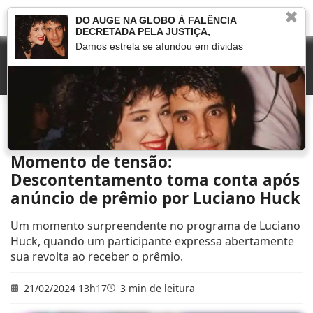
✖
DO AUGE NA GLOBO À FALÊNCIA
DECRETADA PELA JUSTIÇA,
Damos estrela se afundou em dívidas
Início
»
Novelas
»
Momento de tensão: Descontentamento toma conta após
anúncio de prêmio por Luciano Huck
Momento de tensão:
Descontentamento toma conta após
anúncio de prêmio por Luciano Huck
Um momento surpreendente no programa de Luciano
Huck, quando um participante expressa abertamente
sua revolta ao receber o prêmio.
21/02/2024 13h17
3 min de leitura