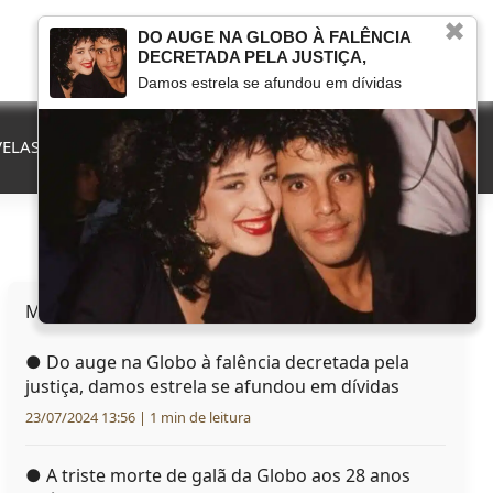
✖
DO AUGE NA GLOBO À FALÊNCIA
DECRETADA PELA JUSTIÇA,
Damos estrela se afundou em dívidas
ELAS
QUE FIM LEVOU
MARCOU NA TV
HERANÇAS
Mais lidas hoje
●
Do auge na Globo à falência decretada pela
justiça, damos estrela se afundou em dívidas
23/07/2024 13:56 | 1 min de leitura
●
A triste morte de galã da Globo aos 28 anos