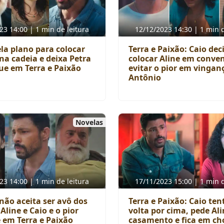
23 14:00 | 1 min de leitura
12/12/2023 14:30 | 1 min d
ela plano para colocar
Terra e Paixão: Caio dec
na cadeia e deixa Petra
colocar Aline em conve
e em Terra e Paixão
evitar o pior em vingan
Antônio
Novelas
23 14:00 | 1 min de leitura
17/11/2023 15:00 | 1 min d
não aceita ser avô dos
Terra e Paixão: Caio ten
 Aline e Caio e o pior
volta por cima, pede Al
 em Terra e Paixão
casamento e fica em c