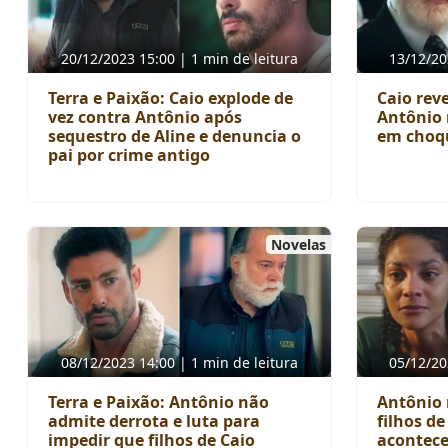
20/12/2023 15:00 | 1 min de leitura
13/12/20
Terra e Paixão: Caio explode de
Caio rev
vez contra Antônio após
Antônio 
sequestro de Aline e denuncia o
em choqu
pai por crime antigo
Novelas
08/12/2023 14:00 | 1 min de leitura
05/12/20
Terra e Paixão: Antônio não
Antônio 
admite derrota e luta para
filhos de
impedir que filhos de Caio
acontece