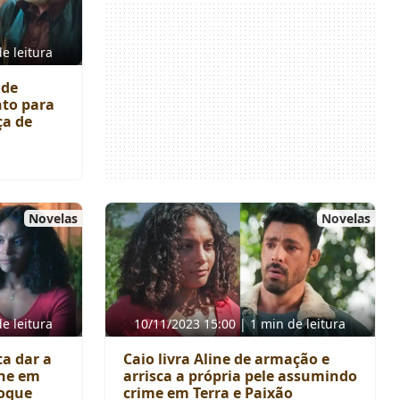
e leitura
ide
nto para
ça de
Novelas
Novelas
e leitura
10/11/2023 15:00 | 1 min de leitura
ta dar a
Caio livra Aline de armação e
ine em
arrisca a própria pele assumindo
hoque
crime em Terra e Paixão