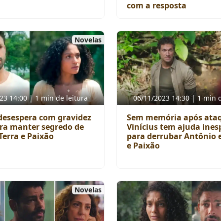
com a resposta
Novelas
23 14:00 | 1 min de leitura
06/11/2023 14:30 | 1 min d
 desespera com gravidez
Sem memória após ata
ara manter segredo de
Vinícius tem ajuda ine
Terra e Paixão
para derrubar Antônio 
e Paixão
Novelas