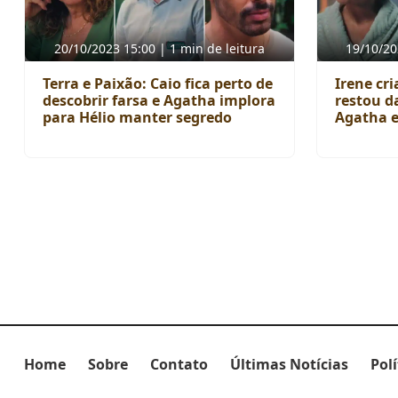
20/10/2023 15:00 | 1 min de leitura
19/10/20
Terra e Paixão: Caio fica perto de
Irene cri
descobrir farsa e Agatha implora
restou da
para Hélio manter segredo
Agatha e
Home
Sobre
Contato
Últimas Notícias
Pol