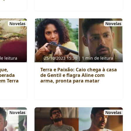
Novelas
Novelas
e leitura
25/10/2023 15:30 | 1 min de leitura
que,
Terra e Paixão: Caio chega à casa
sperada
de Gentil e flagra Aline com
em Terra
arma, pronta para matar
Novelas
Novelas