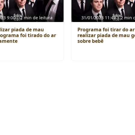
23 9:00 | 2 min de leitura
31/01/2023 11:49 | 2 min d
lizar piada de mau
Programa foi tirar do a
rograma foi tirado do ar
realizar piada de mau g
vamente
sobre bebê