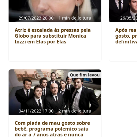
29/07/2023 20:00 | 1 min de leitura
26/05/20
Atriz é escalada às pressas pela
Após rea
Globo para substituir Monica
gosto, p
Iozzi em Elas por Elas
definiti
Que fim levou
04/11/2022 17:00 | 2 min de leitura
Com piada de mau gosto sobre
bebê, programa polemico saiu
do ar a 7 anos atras e nunca