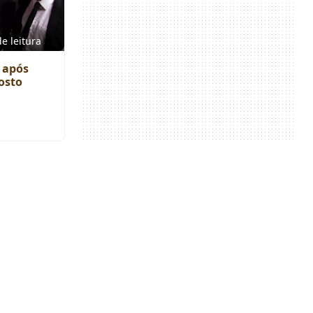
e leitura
r após
osto