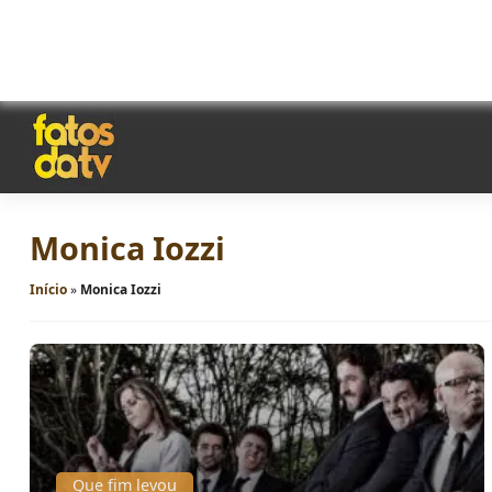
Monica Iozzi
Início
»
Monica Iozzi
Que fim levou