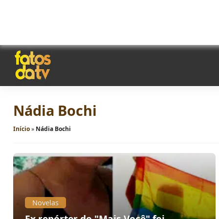
Nádia Bochi
Início
»
Nádia Bochi
Novelas
Ex repórter do "Mais Você" foi