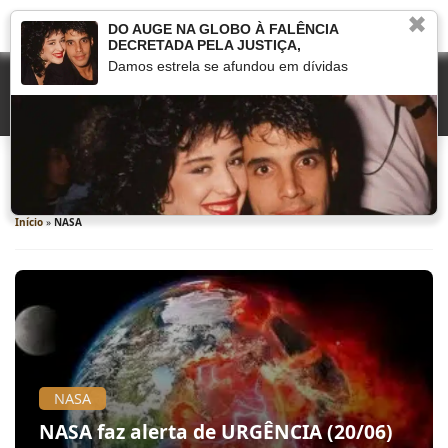
✖
DO AUGE NA GLOBO À FALÊNCIA
DECRETADA PELA JUSTIÇA,
Damos estrela se afundou em dívidas
NASA
Início
»
NASA
NASA
NASA faz alerta de URGÊNCIA (20/06)