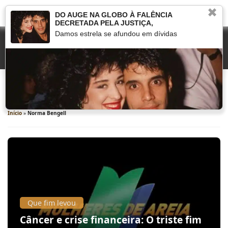
✖
DO AUGE NA GLOBO À FALÊNCIA
DECRETADA PELA JUSTIÇA,
Damos estrela se afundou em dívidas
Norma Bengell
Início
»
Norma Bengell
Que fim levou
Câncer e crise financeira: O triste fim