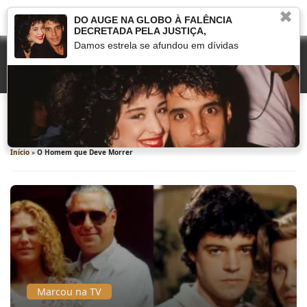
✖
DO AUGE NA GLOBO À FALÊNCIA
DECRETADA PELA JUSTIÇA,
Damos estrela se afundou em dívidas
O Homem que Deve Morrer
Início
»
O Homem que Deve Morrer
Marcou na TV