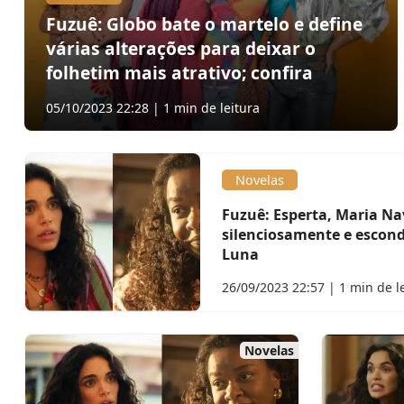
Fuzuê: Globo bate o martelo e define
várias alterações para deixar o
folhetim mais atrativo; confira
05/10/2023 22:28 | 1 min de leitura
Novelas
Fuzuê: Esperta, Maria N
silenciosamente e escond
Luna
26/09/2023 22:57 | 1 min de l
Novelas