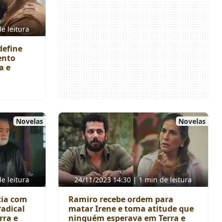
e leitura
define
ento
a e
Novelas
Novelas
e leitura
24/11/2023 14:30 | 1 min de leitura
cia com
Ramiro recebe ordem para
radical
matar Irene e toma atitude que
rra e
ninguém esperava em Terra e