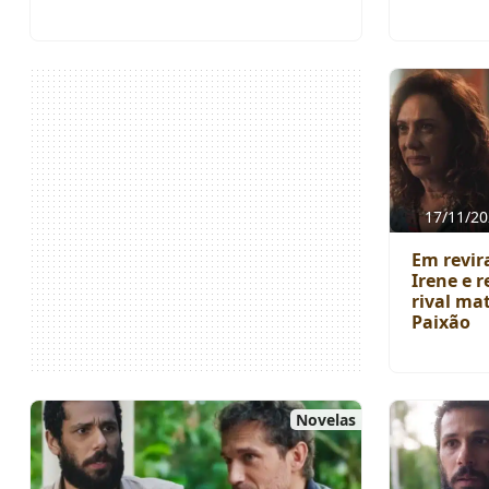
17/11/20
Em revir
Irene e 
rival ma
Paixão
Novelas