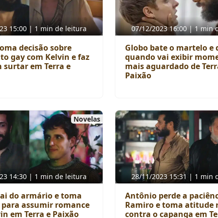
23 15:00 | 1 min de leitura
07/12/2023 16:00 | 1 min d
oma decisão sobre
Globo bate o martelo e 
o gay com Kelvin e faz
quando vai exibir mom
 surtar em Terra e
mais aguardado de Terr
Paixão
Novelas
23 14:30 | 1 min de leitura
28/11/2023 15:31 | 1 min d
ai do armário e toma
Antônio perde a paciên
 para assumir romance
Ramiro e toma atitude 
in em Terra e Paixão
contra o capanga em Te