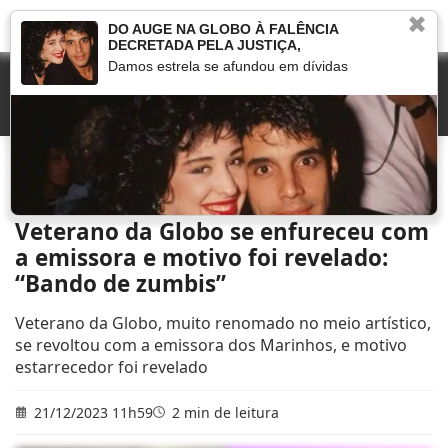
✖
DO AUGE NA GLOBO À FALÊNCIA
DECRETADA PELA JUSTIÇA,
Damos estrela se afundou em dívidas
Início
»
Novelas
»
Veterano da Globo se enfureceu com a emissora e motivo foi
revelado: “Bando de zumbis”
Veterano da Globo se enfureceu com
a emissora e motivo foi revelado:
“Bando de zumbis”
Veterano da Globo, muito renomado no meio artístico,
se revoltou com a emissora dos Marinhos, e motivo
estarrecedor foi revelado
21/12/2023 11h59
2 min de leitura